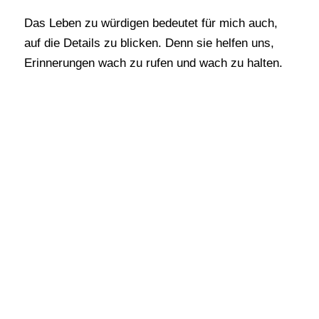
Das Leben zu würdigen bedeutet für mich auch,
auf die Details zu blicken. Denn sie helfen uns,
Erinnerungen wach zu rufen und wach zu halten.
Womöglich ist dann auch Platz für ein Lächeln,
denn auch im Leben Ihres geliebten Menschen und
in der Begegnung mit ihm gab es bestimmt den ein
oder anderen Anlass dazu. So darf der Mensch,
von dem wir Abschied nehmen, immer ein Teil von
uns bleiben.
Individualität
Wichtig ist mir, dass Sie Ihre Vorstellungen